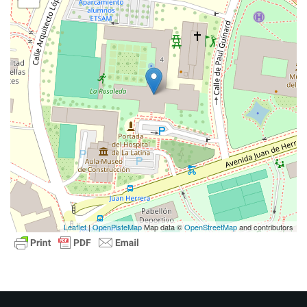
Leaflet
|
OpenPisteMap
Map data ©
OpenStreetMap
and contributors