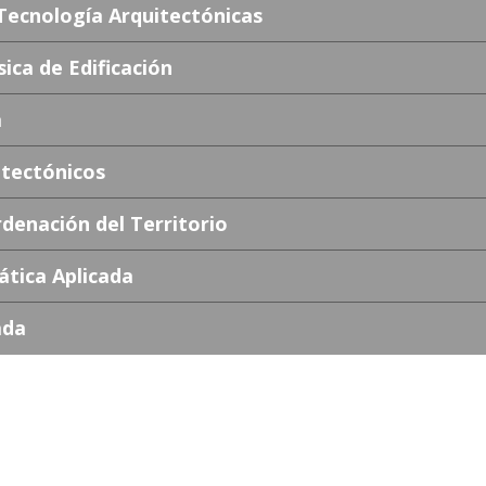
ecnología Arquitectónicas
ica de Edificación
a
tectónicos
denación del Territorio
tica Aplicada
ada