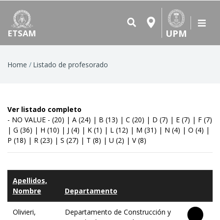
UPM
ETSAM
Breadcrumb
Home
Listado de profesorado
Ver listado completo
- NO VALUE -
(20)
|
A
(24)
|
B
(13)
|
C
(20)
|
D
(7)
|
E
(7)
|
F
(7)
|
G
(36)
|
H
(10)
|
J
(4)
|
K
(1)
|
L
(12)
|
M
(31)
|
N
(4)
|
O
(4)
|
P
(18)
|
R
(23)
|
S
(27)
|
T
(8)
|
U
(2)
|
V
(8)
Apellidos,
Nombre
Departamento
Olivieri,
Departamento de Construcción y