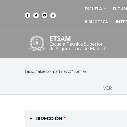
ESCUELA
FUTUR
BIBLIOTECA
INTE
ETSAM
Escuela Técnica Superior
de Arquitectura de Madrid
Ruta
Inicio
alberto.martinezc@upm.es
de
Solapas
VER
navegación
principales
DIRECCIÓN