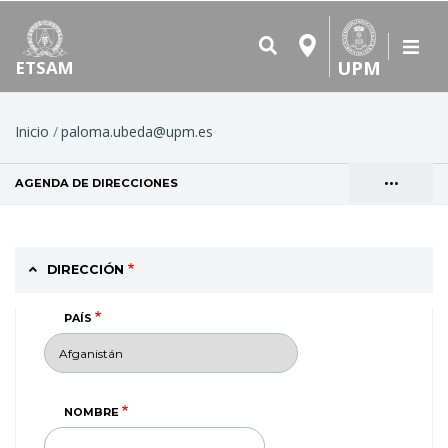
UPM
ETSAM
Ruta
Inicio
paloma.ubeda@upm.es
de
•••
AGENDA DE DIRECCIONES
(SOLAPA ACTIVA)
navegación
Solapas
VER
principales
DIRECCIÓN
PAÍS
NOMBRE