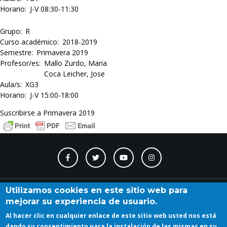
Horario
J-V 08:30-11:30
Grupo
R
Curso académico
2018-2019
Semestre
Primavera 2019
Profesor/es
Mallo Zurdo, Maria
Coca Leicher, Jose
Aula/s
XG3
Horario
J-V 15:00-18:00
Suscribirse a Primavera 2019
Contacto
Accesibilidad
Directorio
Calendario
A_Z
Utilizamos cookies en este sitio web para
mejorar su experiencia de usuario.
Al hacer clic en cualquier enlace de este sitio web usted nos está
Iniciar sesión
dando su consentimiento para la instalación de las mismas en su