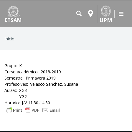
UPM
ETSAM
Ruta
Inicio
de
navegación
Grupo
K
Curso académico
2018-2019
Semestre
Primavera 2019
Profesor/es
Velasco Sanchez, Susana
Aula/s
XG3
YG2
Horario
J-V 11:30-14:30