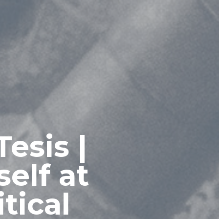
esis |
elf at
tical