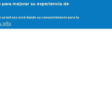
b para mejorar su experiencia de
web usted nos está dando su consentimiento para la
 info
turas de Tesis
Lecturas de Tesis
IS: CONVERGENCIA.
TESIS: ESTEREOTO
E Y ARQUITECTURA
DE LA BÓVEDA PLA
LA FICCIÓN TARDÍA
ALARDE Y
DON DELILLO
TRANSFERENCIA D
TÉCNICAS
026 - 13:29, BY
WEBETSAM
CONSTRUCTIVAS
01/06/2026 - 17:09, BY
WEBETSAM