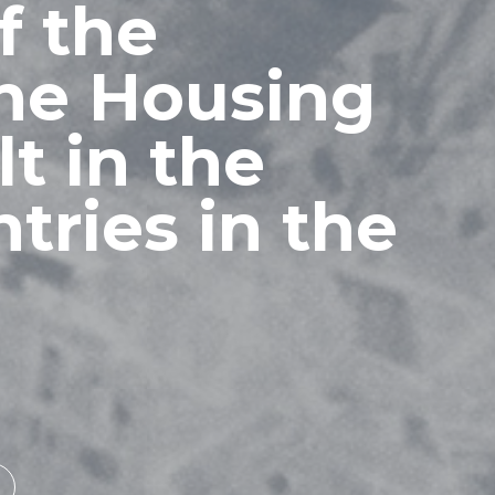
f the
the Housing
t in the
tries in the