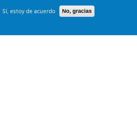
Sí, estoy de acuerdo
No, gracias
Lecturas de Tesis
MÍA
TESIS: NO SON NAVES
NA.
ESPACIALES; SON
MÁQUINAS DEL
E
TIEMPO: LA
ARQUITECTURA DEL
NEW RETAIL COMO
REAPROPIACIÓN