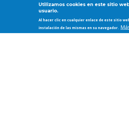
Utilizamos cookies en este sitio we
usuario.
Al hacer clic en cualquier enlace de este sitio 
Más
instalación de las mismas en su navegador.
Lecturas de Tesis
Lec
TESIS: MAPPING
TES
DESIGN ECOSYSTEMS:
ART
MEDIA, NETWORK AND
EN 
SPATIAL PRACTICES IN
DE 
TEAM 4 AND EARLY
04/06/2
FOSTER ASSOCIATES
(1963-1979)