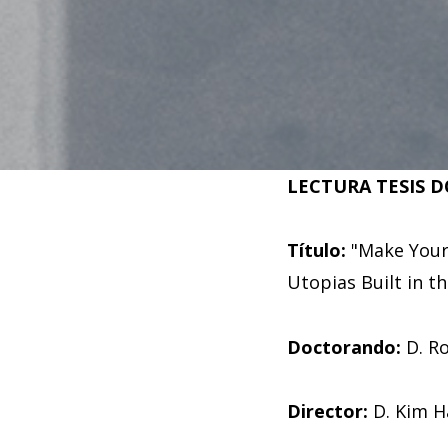
LECTURA TESIS 
Título:
"Make Yours
Utopias Built in t
Doctorando:
D. R
Director:
D. Kim H