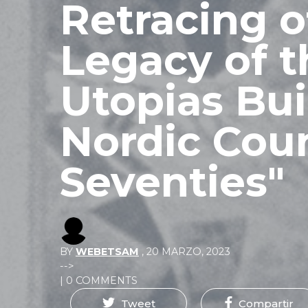
Retracing o
Legacy of 
Utopias Buil
Nordic Coun
Seventies"
BY
WEBETSAM
,
20 MARZO, 2023
-->
| 0 COMMENTS
Tweet
Compartir