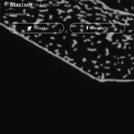
BY
WEBETSAM
,
04 JUNIO, 2026
-->
| 0 COMMENTS
Tweet
Compartir