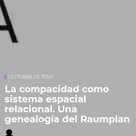
LECTURAS DE TESIS
La compacidad como
sistema espacial
relacional. Una
genealogía del Raumplan