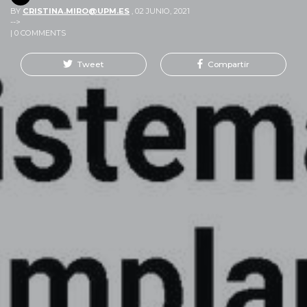
BY
CRISTINA.MIRO@UPM.ES
,
02 JUNIO, 2021
-->
| 0 COMMENTS
Tweet
Compartir