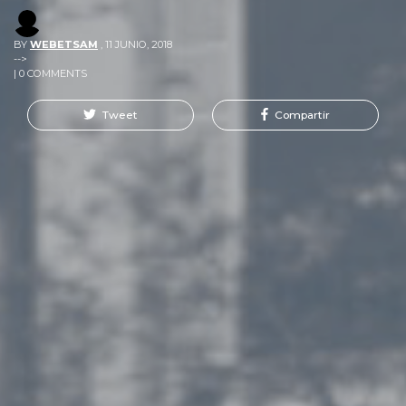
BY
WEBETSAM
,
11 JUNIO, 2018
-->
| 0 COMMENTS
Tweet
Compartir