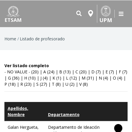
UPM
ETSAM
Breadcrumb
Home
Listado de profesorado
Ver listado completo
- NO VALUE -
(20)
|
A
(24)
|
B
(13)
|
C
(20)
|
D
(7)
|
E
(7)
|
F
(7)
|
G
(36)
|
H
(10)
|
J
(4)
|
K
(1)
|
L
(12)
|
M
(31)
|
N
(4)
|
O
(4)
|
P
(18)
|
R
(23)
|
S
(27)
|
T
(8)
|
U
(2)
|
V
(8)
Apellidos,
Nombre
Departamento
Galan Hergueta,
Departamento de Ideación