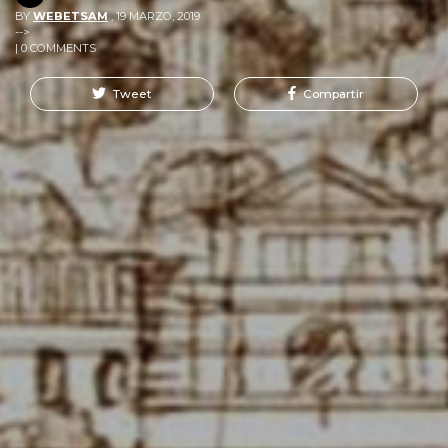
BY
WEBETSAM
,
19 MARZO, 2019
-->
| 0 COMMENTS
Tweet
Compartir