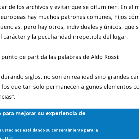
tar de los archivos y evitar que se difuminen. En el
es europeas hay muchos patrones comunes, hijos cóm
luencias, pero hay otros, individuales y únicos, que
 carácter y la peculiaridad irrepetible del lugar.
unto de partida las palabras de Aldo Rossi:
n durando siglos, no son en realidad sino grandes 
n los que tan solo permanecen algunos elementos c
cias".
b para mejorar su experiencia de
web usted nos está dando su consentimiento para la
 info