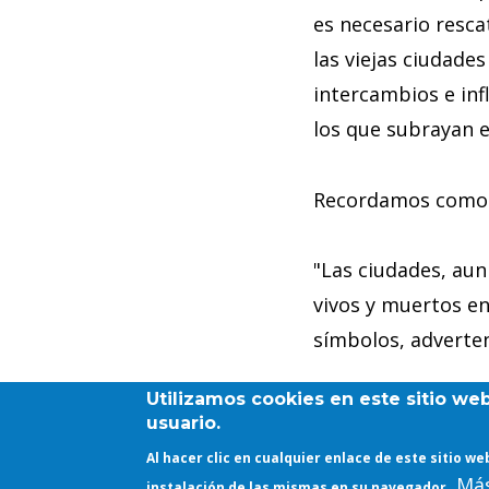
es necesario resca
las viejas ciudad
intercambios e inf
los que subrayan el
Recordamos como p
"Las ciudades, au
vivos y muertos e
símbolos, adverten
Utilizamos cookies en este sitio we
usuario.
OTRO CONTENIDO DE INTERÉS
Al hacer clic en cualquier enlace de este sitio 
Más
instalación de las mismas en su navegador.