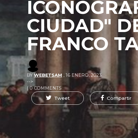
ICONOGRÁF
CIUDAD" D
FRANCO T
BY
WEBETSAM
,
16 ENERO, 2023
-->
| 0 COMMENTS
Tweet
Compartir