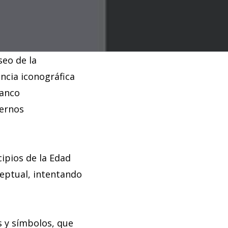
seo de la
encia iconográfica
ranco
dernos
ipios de la Edad
ceptual, intentando
s y símbolos, que