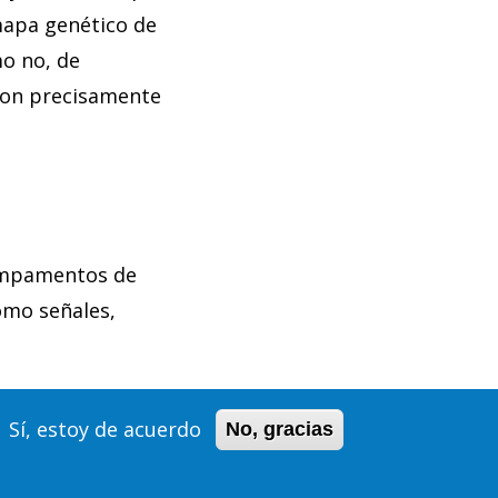
 mapa genético de
o no, de
 son precisamente
campamentos de
omo señales,
Sí, estoy de acuerdo
No, gracias