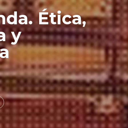
da. Ética,
a y
ra