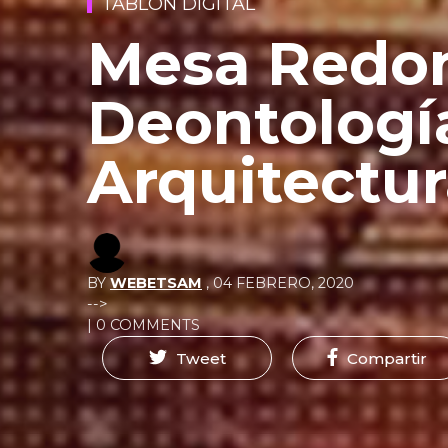
TABLÓN DIGITAL
Mesa Redon
Deontologí
Arquitectu
BY
WEBETSAM
,
04 FEBRERO, 2020
-->
| 0 COMMENTS
Tweet
Compartir