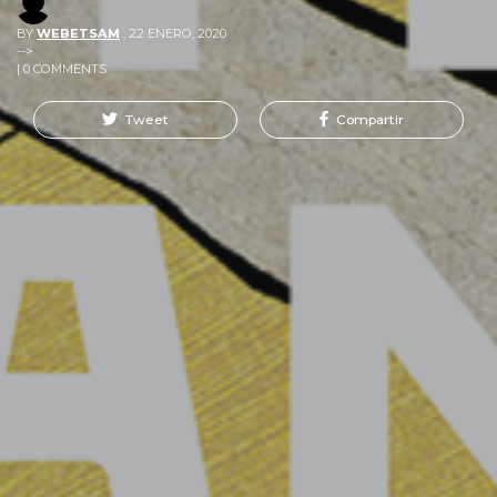
BY
WEBETSAM
,
22 ENERO, 2020
-->
| 0 COMMENTS
Tweet
Compartir