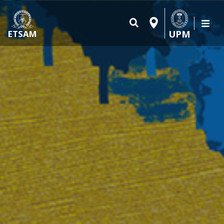
UPM
ETSAM