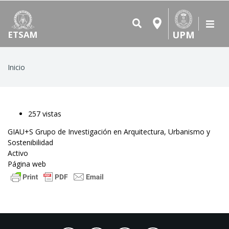
UPM
ETSAM
Ruta
Inicio
de
navegación
257 vistas
GIAU+S Grupo de Investigación en Arquitectura, Urbanismo y
Sostenibilidad
Activo
Página web