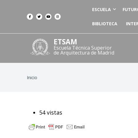
ESCUELA
FUTUR
BIBLIOTECA
INTE
ETSAM
Escuela Técnica Superior
de Arquitectura de Madrid
Ruta
Inicio
de
navegación
54 vistas