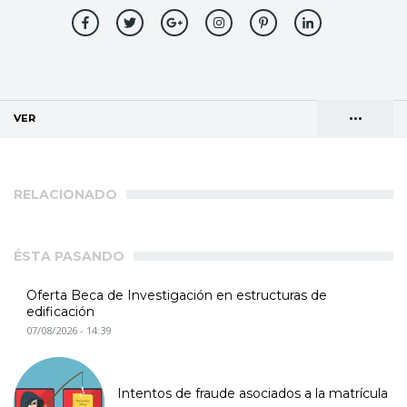
•••
VER
(SOLAPA ACTIVA)
Solapas
AGENDA DE DIRECCIONES
principales
RELACIONADO
ÉSTA PASANDO
Oferta Beca de Investigación en estructuras de
edificación
07/08/2026 - 14:39
Intentos de fraude asociados a la matrícula