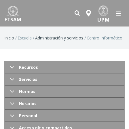
UPM
ETSAM
Ruta
Inicio
Escuela
Administración y servicios
Centro Informático
de
navegación
Recursos
Servicios
Normas
Horarios
Personal
Acceso plt y compartidos