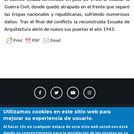
Guerra Civil, donde quedó atrapado en el frente que separó
las tropas nacionales y republicanas, sufriendo numerosos
daños. Tras el final del conflicto la reconstruida Escuela de
Arquitectura abrió de nuevo sus puertas el año 1943.
Contacto
Accesibilidad
Directorio
Calendario
A_Z
Utilizamos cookies en este sitio web para
mejorar su experiencia de usuario.
Al hacer clic en cualquier enlace de este sitio web usted nos está
Iniciar sesión
dando su consentimiento para la instalación de las mismas en su