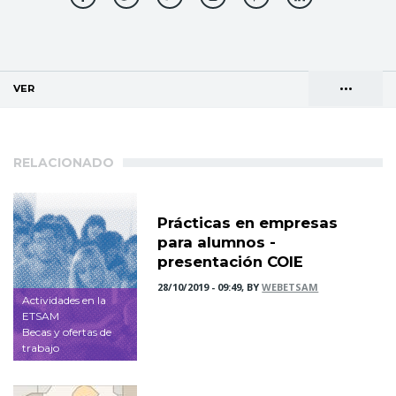
•••
VER
(SOLAPA ACTIVA)
Solapas
AGENDA DE DIRECCIONES
principales
RELACIONADO
Prácticas en empresas
para alumnos -
presentación COIE
28/10/2019 - 09:49, BY
WEBETSAM
Actividades en la
ETSAM
Becas y ofertas de
trabajo