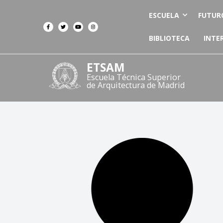
ESCUELA
FUTUR
BIBLIOTECA
INTE
ETSAM
Escuela Técnica Superior
de Arquitectura de Madrid