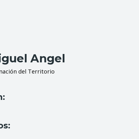
iguel Angel
ación del Territorio
n:
os: