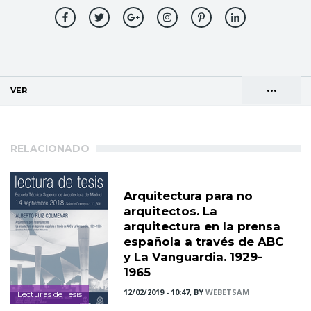
•••
VER
(SOLAPA ACTIVA)
Solapas
AGENDA DE DIRECCIONES
principales
RELACIONADO
Arquitectura para no
arquitectos. La
arquitectura en la prensa
española a través de ABC
y La Vanguardia. 1929-
1965
12/02/2019 - 10:47, BY
WEBETSAM
Lecturas de Tesis