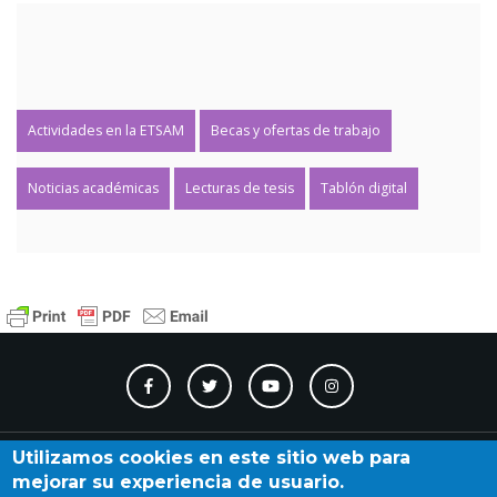
Actividades en la ETSAM
Becas y ofertas de trabajo
Noticias académicas
Lecturas de tesis
Tablón digital
Contacto
Accesibilidad
Directorio
Calendario
A_Z
Utilizamos cookies en este sitio web para
mejorar su experiencia de usuario.