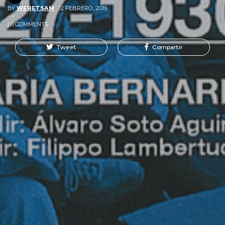
BY
WEBETSAM
,
12 FEBRERO, 2019
-->
| 0 COMMENTS
Tweet
Compartir