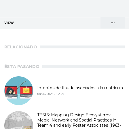
•••
VIEW
(ACTIVE TAB)
Primary
ADDRESS BOOK
tabs
RELACIONADO
ÉSTA PASANDO
Intentos de fraude asociados a la matrícula
08/04/2026 - 12:25
TESIS: Mapping Design Ecosystems:
Media, Network and Spatial Practices in
Team 4 and early Foster Associates (1963-