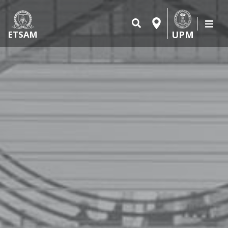
UPM
ETSAM