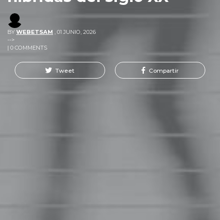
BY
WEBETSAM
,
01 JUNIO, 2026
-->
| 0 COMMENTS
Tweet
Compartir