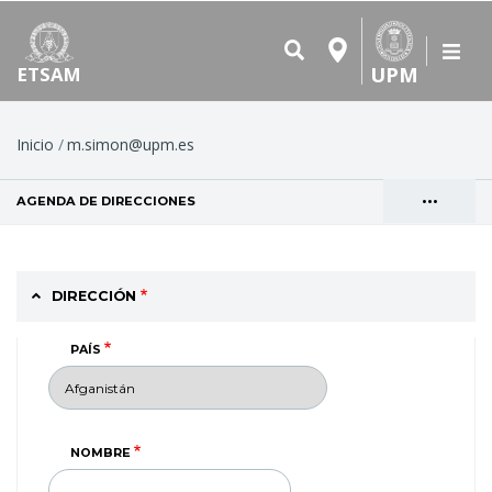
UPM
ETSAM
Ruta
Inicio
m.simon@upm.es
de
•••
AGENDA DE DIRECCIONES
(SOLAPA ACTIVA)
navegación
Solapas
VER
principales
DIRECCIÓN
PAÍS
NOMBRE