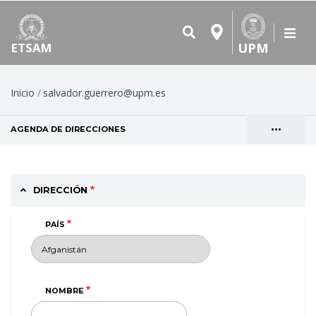
UPM
ETSAM
Ruta
Inicio
salvador.guerrero@upm.es
de
•••
AGENDA DE DIRECCIONES
(SOLAPA ACTIVA)
navegación
Solapas
VER
principales
DIRECCIÓN
PAÍS
NOMBRE